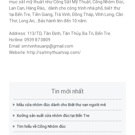
mục sắt mỹ thuật như Cổng Sắt Mỹ Thuật, Cổng Nhôm Đúc,
Lan Can, Hàng Rào,.. dành cho công trình nhà phố, biệt thự
tại Bến Tre, Tiền Giang, Trà Vinh, Đồng Tháp, Vĩnh Long, Cần
Thơ, Long An,...Bảo hành lên đến 10 năm.
Address: 113/TD, Tân Định, Tân Thủy, Ba Tri, Bến Tre.
Hotline: 0939 87 0809
Email: smtvinhxuanp@gmail.com
Website:
http://satmythuatvxp.com/
Tin mới nhất
Mẫu cửa nhôm đúc dành cho Biệt thự vạn người mê
Xưởng sản xuất cửa nhôm đúc tại Bến Tre
Tìm hiểu về Cổng Nhôm đúc