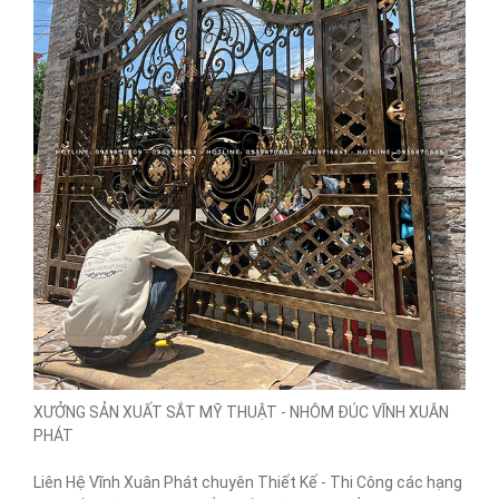
XƯỞNG SẢN XUẤT SẮT MỸ THUẬT - NHÔM ĐÚC VĨNH XUÂN
PHÁT
Liên Hệ Vĩnh Xuân Phát chuyên Thiết Kế - Thi Công các hạng