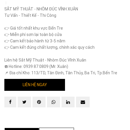
SẮT MỸ THUẬT - NHÔM ĐÚC VĨNH XUÂN
Tư Vấn - Thiết Kế - Thi Công
👉 Giá tốt nhất khu vực Bến Tre
👉 Miễn phí sơn lại toàn bộ cửa
👉 Cam kết bảo hành từ 3-5 năm
👉 Cam kết đúng chất lượng, chính xác quy cách
Liên hệ Sắt Mỹ Thuật - Nhôm Đúc Vĩnh Xuân
☎️ Hotline: 0939 87 0809 (Mr. Xuân)
📌 Địa chỉ Kho: 113/TD, Tân Định, Tân Thủy, Ba Tri, Tp.Bến Tre
LIÊN HỆ NGAY