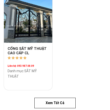
CỔNG SẮT MỸ THUẬT
CAO CẤP CL
Liên hệ: 093.987.08.09
Danh mục:SẮT MỸ
THUẬT
Xem Tất Cả